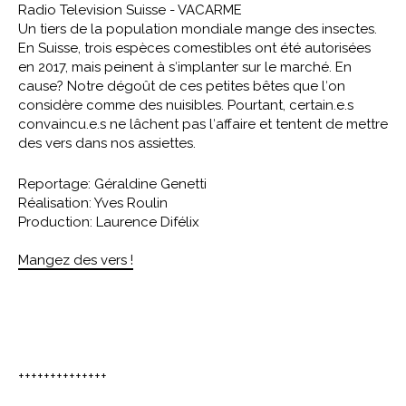
Radio Television Suisse - VACARME
Un tiers de la population mondiale mange des insectes.
En Suisse, trois espèces comestibles ont été autorisées
en 2017, mais peinent à sʹimplanter sur le marché. En
cause? Notre dégoût de ces petites bêtes que lʹon
considère comme des nuisibles. Pourtant, certain.e.s
convaincu.e.s ne lâchent pas lʹaffaire et tentent de mettre
des vers dans nos assiettes.
Reportage: Géraldine Genetti
Réalisation: Yves Roulin
Production: Laurence Difélix
Mangez des vers !
++++++++++++++